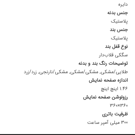
دایره
جنس بدنه
پلاستیک
جنس بند
پلاستیک
نوع قفل بند
سگکی قلاب‌دار
توضیحات رنگ بند و بدنه
طلایی/مشکی, مشکی/مشکی, مشکی/نارنجی, زرد/زرد
اندازه صفحه نمایش
1.46 اینچ اینچ
رزولوشن صفحه نمایش
360×360
ظرفیت باتری
300 میلی آمپر ساعت