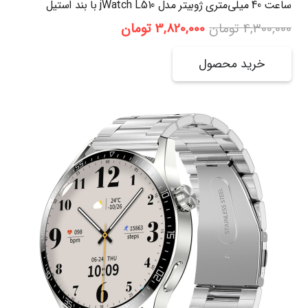
ساعت 40 میلی‌متری ژوبیتر مدل jWatch L510 با بند استیل
قیمت
قیمت
4,300,000
تومان
3,820,000
تومان
اصلی:
فعلی:
4,300,000 تومان
3,820,000 تومان.
خرید محصول
بود.