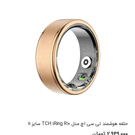
حلقه هوشمند تی سی اچ مدل TCH iRing R10 سایز 11
2,949,000
تومان