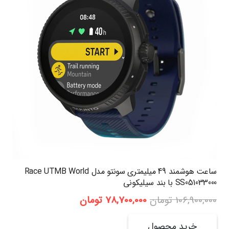
ساعت هوشمند 49 میلیمتری سونتو مدل Race UTMB World
SS051033000 با بند سیلیکونی
قیمت
قیمت
106,900,000
تومان
78,700,000
تومان
اصلی:
فعلی:
106,900,000 تومان
78,700,000 تومان.
خرید محصول