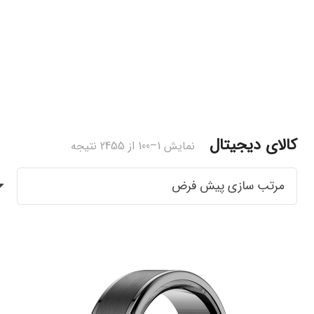
کالای دیجیتال
نمایش 1–100 از 2455 نتیجه