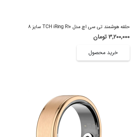
حلقه هوشمند تی سی اچ مدل TCH iRing R10 سایز 8
3,200,000
تومان
خرید محصول