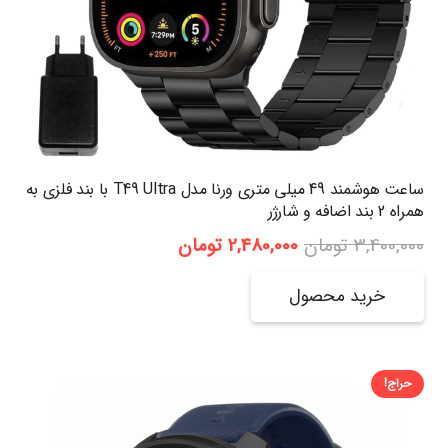
ساعت هوشمند 49 میلی متری ورنا مدل T49 Ultra با بند فلزی به
همراه 2 بند اضافه و شارژر
قیمت
قیمت
3,400,000
تومان
2,480,000
تومان
اصلی:
فعلی:
3,400,000 تومان
2,480,000 تومان.
خرید محصول
بود.
حراج!