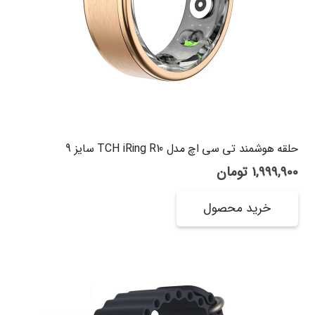
حلقه هوشمند تی سی اچ مدل TCH iRing R10 سایز 9
1,999,900
تومان
خرید محصول