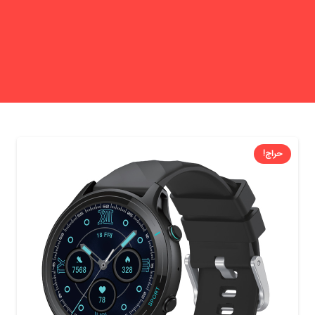
حراج!