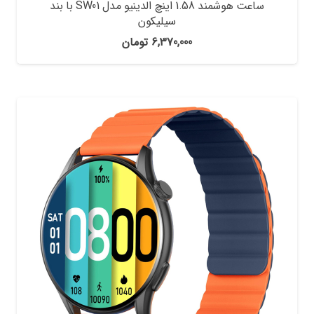
ساعت هوشمند 1.58 اینچ الدینیو مدل SW01 با بند
سیلیکون
6,370,000
تومان