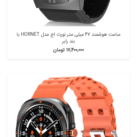
ساعت هوشمند 47 میلی متر نورث اج مدل HORNET با
بند رابر
17,400,000
تومان