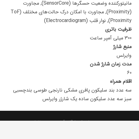
مانیتورکننده وضعیت حسگرها (SensorCore), مجاورت
(Proximity), مجاورت با امکان درک حالت‌های مختلف (ToF
Proximity), نوار قلب (Electrocardiogram)
ظرفیت باتری
300 میلی آمپر ساعت
منبع شارژ
وایرلس
مدت زمان شارژ شدن
60
اقلام همراه
سه عدد بند سلیکون پافری مشکی نارنجی طوسی بندچسبی
سبز سه عدد سلیکون ساده یک شارژر وایرلس
تمامی حقوق برای فروشگاه آنلاین محفوظ است