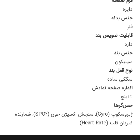
فرم صفحه
دایره
جنس بدنه
فلز
قابلیت تعویض بند
دارد
جنس بند
سیلیکون
نوع قفل بند
سگکی ساده
اندازه صفحه نمایش
2 اینچ
حس‌گرها
ژیروسکوپ (Gyro), سنجش اکسیژن خون (SPO2), شمارنده
ضربان قلب (Heart Rate)