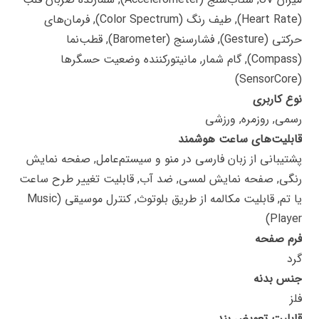
(Heart Rate), طیف رنگ (Color Spectrum), فرمان‌های
حرکتی (Gesture), فشارسنج (Barometer), قطب‌نما
(Compass), گام شمار, مانیتورکننده وضعیت حسگرها
(SensorCore)
نوع کاربری
رسمی, روزمره, ورزشی
قابلیت‌های ساعت هوشمند
پشتیبانی از زبان فارسی در منو و سیستم‌عامل, صفحه نمایش
رنگی, صفحه نمایش لمسی, ضد آب, قابلیت تغییر طرح ساعت
یا تم, قابلیت مکالمه از طریق بلوتوث, کنترل موسیقی (Music
Player)
فرم صفحه
گرد
جنس بدنه
فلز
قابلیت تعویض بند