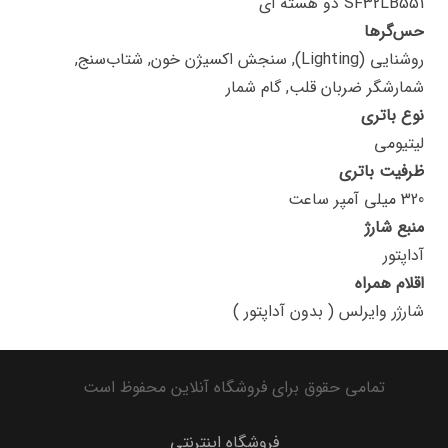
SF32LB551 دو هسته ای
حس‌گرها
روشنایی (Lighting), سنجش اکسیژن خون, شتاب‌سنج,
شمارشگر ضربان قلب, گام شمار
نوع باتری
لیتیومی
ظرفیت باتری
320 میلی آمپر ساعت
منبع شارژ
آداپتور
اقلام همراه
شارژر وایرلس ( بدون آداپتور )
تمامی حقوق برای فروشگاه آنلاین محفوظ است
فروشگاه اینترنتی