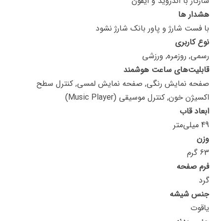
سازگار با اندروید و ایفون
هشدار ها
با فست شارژ و پاور بانک شارژ نشود
نوع کاربری
رسمی, روزمره, ورزشی
قابلیت‌های ساعت هوشمند
صفحه نمایش رنگی, صفحه نمایش لمسی, کنترل سطح
اکسیژن خون, کنترل موسیقی (Music Player)
ابعاد قاب
49 میلی‌متر
وزن
63 گرم
فرم صفحه
گرد
جنس شیشه
یاقوت