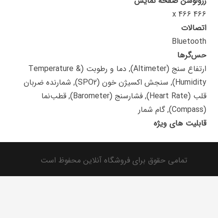
رزولوشن صفحه نمایش
466 x 466
اتصالات
Bluetooth
حس‌گرها
ارتفاع سنج (Altimeter), دما و رطوبت (Temperature &
Humidity), سنجش اکسیژن خون (SPO2), شمارنده ضربان
قلب (Heart Rate), فشارسنج (Barometer), قطب‌نما
(Compass), گام شمار
قابلیت های ویژه
تمامی حقوق برای فروشگاه آنلاین محفوظ است
فروشگاه اینترنتی
تماس با ما