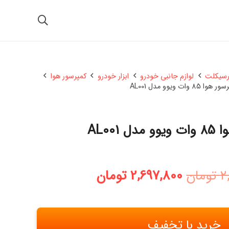
رسیکلت
لوازم جانبی خودرو
ابزار خودرو
کمپرسور هوا
وا 85 وات ویوو مدل AL001
 AL001
قیمت
قیمت
2
تومان
2,697,800
تومان
اصلی:
فعلی:
2,870,000 تومان
2,697,800 تومان.
بود.
خرید با تخفیف