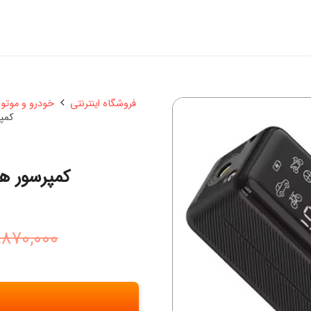
فروشگاه اینترنتی
خودرو و موتو
کمپرسور ه
کمپرسور هوا 85 وات ویوو مدل
,870,000