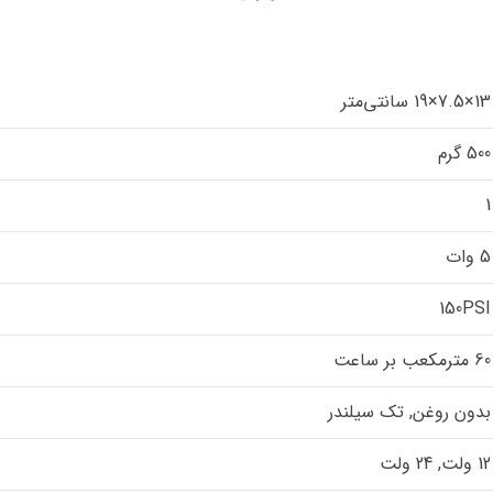
13×7.5×19 سانتی‌متر
500 گرم
1
5 وات
150PSI
60 مترمکعب بر ساعت
بدون روغن, تک سیلندر
12 ولت, 24 ولت