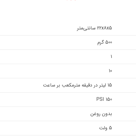
22x8x5 سانتی‌متر
500 گرم
1
10
15 لیتر در دقیقه مترمکعب بر ساعت
150 PSI
بدون روغن
5 ولت