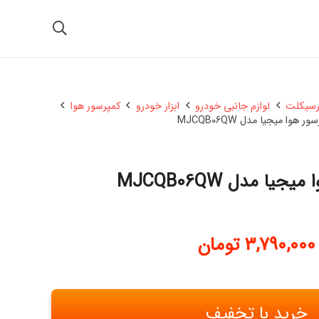
رسیکلت
لوازم جانبی خودرو
ابزار خودرو
کمپرسور هوا
ر هوا میجیا مدل MJCQB06QW
جیا مدل MJCQB06QW
3,790,000
تومان
خرید با تخفیف