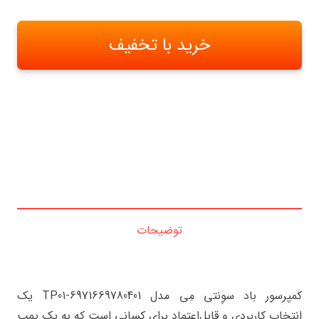
خرید با تخفیف
توضیحات
کمپرسور باد سوِنتی مِی مدل TP01-6971669780401 یک
انتخاب کاربردی و قابل‌اعتماد برای کسانی است که به یک پمپ