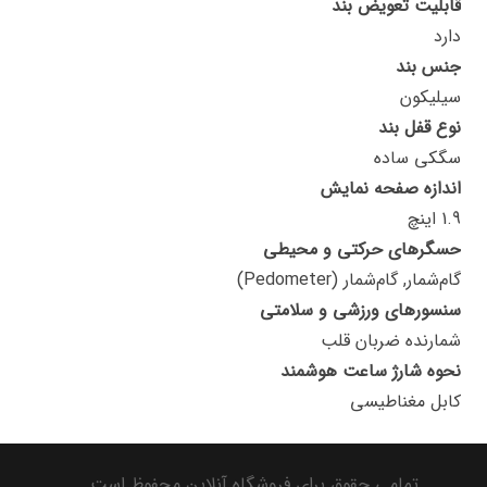
قابلیت تعویض بند
دارد
جنس بند
سیلیکون
نوع قفل بند
سگکی ساده
اندازه صفحه نمایش
1.9 اینچ
حسگرهای حرکتی و محیطی
گام‌شمار, گام‌شمار (Pedometer)
سنسورهای ورزشی و سلامتی
شمارنده ضربان قلب
نحوه شارژ ساعت هوشمند
کابل مغناطیسی
تمامی حقوق برای فروشگاه آنلاین محفوظ است