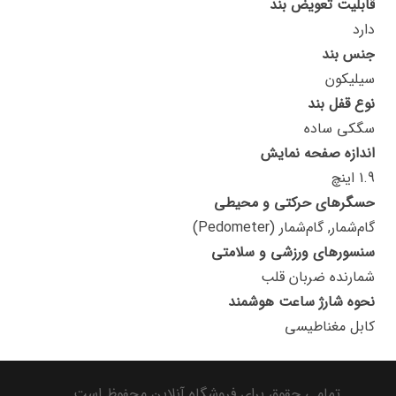
قابلیت تعویض بند
دارد
جنس بند
سیلیکون
نوع قفل بند
سگکی ساده
اندازه صفحه نمایش
1.9 اینچ
حسگرهای حرکتی و محیطی
گام‌شمار, گام‌شمار (Pedometer)
سنسورهای ورزشی و سلامتی
شمارنده ضربان قلب
نحوه شارژ ساعت هوشمند
کابل مغناطیسی
تمامی حقوق برای فروشگاه آنلاین محفوظ است