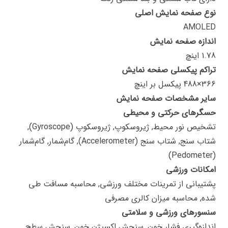
نوع صفحه نمایش اصلی
AMOLED
اندازه صفحه نمایش
1.78 اینچ
تراکم پیکسلی صفحه نمایش
366×488 پیکسل بر اینچ
سایر مشخصات صفحه نمایش
حسگرهای حرکتی و محیطی
تشخیص نور محیط, ژیروسکوپ, ژیروسکوپ (Gyroscope),
شتاب سنج, شتاب سنج (Accelerometer), گام‌شمار, گام‌شمار
(Pedometer)
امکانات ورزشی
پشتیبانی از تمرینات مختلف ورزشی, محاسبه مسافت طی
شده, محاسبه میزان کالری مصرفی
سنسورهای ورزشی و سلامتی
اندازه‌گیری فشار خون, سنجش اکسیژن خون, سنجش سطح