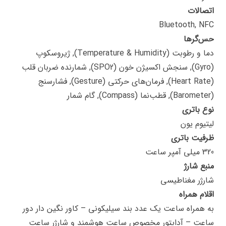
اتصالات
Bluetooth, NFC
حس‌گرها
دما و رطوبت (Temperature & Humidity), ژیروسکوپ
(Gyro), سنجش اکسیژن خون (SPO2), شمارنده ضربان قلب
(Heart Rate), فرمان‌های حرکتی (Gesture), فشارسنج
(Barometer), قطب‌نما (Compass), گام شمار
نوع باتری
لیتیوم یون
ظرفیت باتری
320 میلی آمپر ساعت
منبع شارژ
شارژر مغناطیسی
اقلام همراه
به همراه ساعت یک عدد بند سیلیکونی – کاور نگین دار دور
ساعت – آداپتور مخصوص ساعت هوشمند و شارژر ساعت