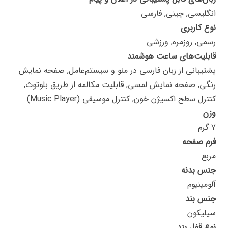
انگلیسی, چینی, فارسی
نوع کاربری
رسمی, روزمره, ورزشی
قابلیت‌های ساعت هوشمند
پشتیبانی از زبان فارسی در منو و سیستم‌عامل, صفحه نمایش
رنگی, صفحه نمایش لمسی, قابلیت مکالمه از طریق بلوتوث,
کنترل سطح اکسیژن خون, کنترل موسیقی (Music Player)
وزن
7 گرم
فرم صفحه
مربع
جنس بدنه
آلومینیوم
جنس بند
سیلیکون
نوع قفل بند