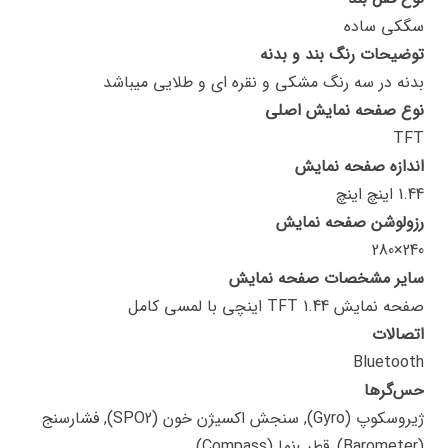
سگکی ساده
توضیحات رنگ بند و بدنه
بدنه در سه رنگ مشکی و نقره ای و طلایی میباشد
نوع صفحه نمایش اصلی
TFT
اندازه صفحه نمایش
1.44 اینچ اینچ
رزولوشن صفحه نمایش
240×280
سایر مشخصات صفحه نمایش
صفحه نمایش TFT 1.44 اینچی با لمسی کامل
اتصالات
Bluetooth
حس‌گرها
ژیروسکوپ (Gyro), سنجش اکسیژن خون (SPO2), فشارسنج
(Barometer), قطب‌نما (Compass)