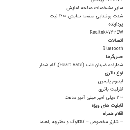
سایر مشخصات صفحه نمایش
شدت روشنایی صفحه نمايش: 1200 نیت
پردازنده
Realtek8763EW
اتصالات
Bluetooth
حس‌گرها
شمارنده ضربان قلب (Heart Rate), گام شمار
نوع باتری
لیتیوم پلیمری
ظرفیت باتری
300 میلی آمپر میلی آمپر ساعت
قابلیت های ویژه
اقلام همراه
– شارژر مخصوص – کاتالوگ و دفترچه راهنما