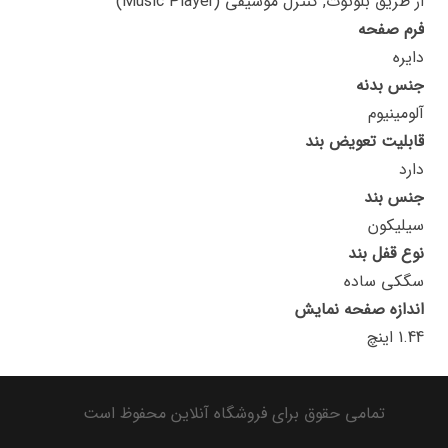
از طریق بلوتوث, کنترل موسیقی (Music Player)
فرم صفحه
دایره
جنس بدنه
آلومینیوم
قابلیت تعویض بند
دارد
جنس بند
سیلیکون
نوع قفل بند
سگکی ساده
اندازه صفحه نمایش
1.44 اینچ
تمامی حقوق برای فروشگاه آنلاین محفوظ است