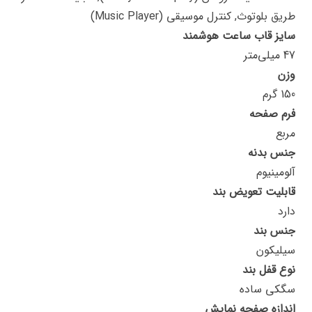
طریق بلوتوث, کنترل موسیقی (Music Player)
سایز قاب ساعت هوشمند
47 میلی‌متر
وزن
150 گرم
فرم صفحه
مربع
جنس بدنه
آلومینیوم
قابلیت تعویض بند
دارد
جنس بند
سیلیکون
نوع قفل بند
سگکی ساده
اندازه صفحه نمایش