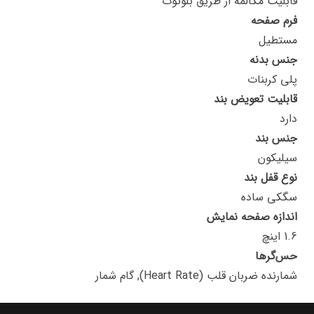
قابلیت مکالمه از طریق بلوتوث
فرم صفحه
مستطیل
جنس بدنه
پلی کربنات
قابلیت تعویض بند
دارد
جنس بند
سیلیکون
نوع قفل بند
سگکی ساده
اندازه صفحه نمایش
1.6 اینچ
حس‌گرها
شمارنده ضربان قلب (Heart Rate), گام شمار