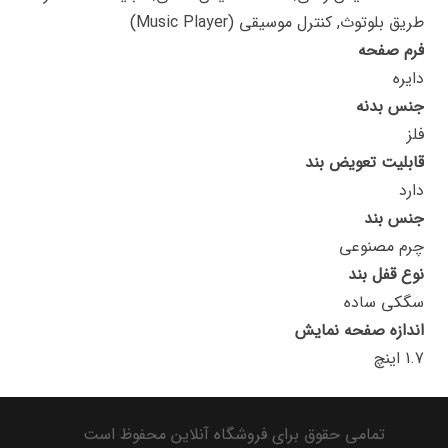
طریق بلوتوث, کنترل موسیقی (Music Player)
فرم صفحه
دایره
جنس بدنه
فلز
قابلیت تعویض بند
دارد
جنس بند
چرم مصنوعی
نوع قفل بند
سگکی ساده
اندازه صفحه نمایش
1.7 اینچ
تمامی حقوق برای فروشگاه آنلاین محفوظ است