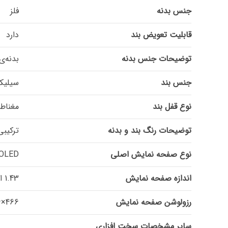
جنس بدنه
فلز
قابلیت تعویض بند
دارد
توضیحات جنس بدنه
بدنه‌ی im Metal
جنس بند
سیلیک
نوع قفل بند
مغناط
توضیحات رنگ بند و بدنه
ترکیبی
نوع صفحه نمایش اصلی
OLED
اندازه صفحه نمایش
1.43 اینچ اینچ
رزولوشن صفحه نمایش
466×466 پیکسل
سایر مشخصات سخت افزاری