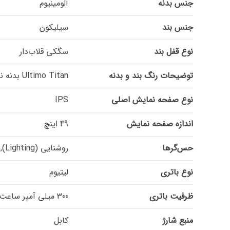
جنس بدنه
آلومینیوم
جنس بند
سیلیکون
نوع قفل بند
سگکی قلاب‌دار
توضیحات رنگ بند و بدنه
Ultimo Titan بدنه نقره ای بند مشکی سیلیکونی و نارنجی آلپاین
نوع صفحه نمایش اصلی
IPS
اندازه صفحه نمایش
49 اینچ
حس‌گرها
روشنایی (Lighting), سنجش اکسیژن خون (SPO2), شمارنده ضربان قلب (Heart Rate), گام شمار
نوع باتری
لیتیوم
ظرفیت باتری
300 میلی آمپر ساعت
منبع شارژ
کابل