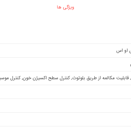
ویژگی ها
ی او اس
یت مکالمه از طریق بلوتوث, کنترل سطح اکسیژن خون, کنترل موسیقی (c Player