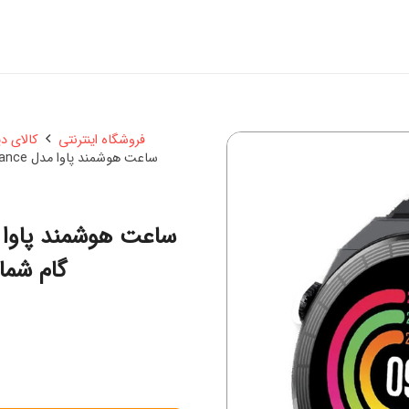
فروشگاه اینترنتی
کالای د
ساعت هوشمند پاوا مدل Elegance شمارنده ضربان قلب، گام شمار، نمایش اعلان، بند فلزی
گام شمار