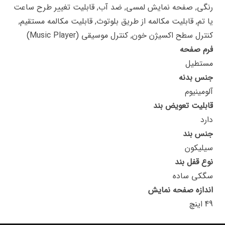
رنگی, صفحه نمایش لمسی, ضد آب, قابلیت تغییر طرح ساعت
یا تم, قابلیت مکالمه از طریق بلوتوث, قابلیت مکالمه مستقیم,
کنترل سطح اکسیژن خون, کنترل موسیقی (Music Player)
فرم صفحه
مستطیل
جنس بدنه
آلومینیوم
قابلیت تعویض بند
دارد
جنس بند
سیلیکون
نوع قفل بند
سگکی ساده
اندازه صفحه نمایش
49 اینچ