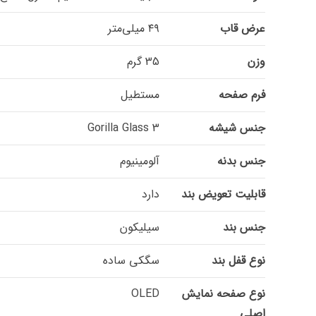
عرض قاب
۴۹ میلی‌متر
وزن
35 گرم
فرم صفحه
مستطیل
جنس شیشه
Gorilla Glass 3
جنس بدنه
آلومینیوم
قابلیت تعویض بند
دارد
جنس بند
سیلیکون
نوع قفل بند
سگکی ساده
نوع صفحه نمایش
OLED
اصلی