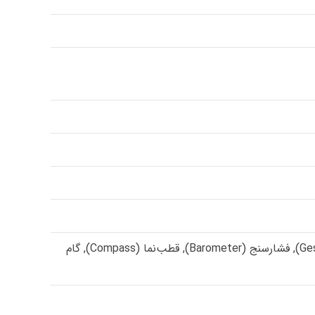
دما و رطوبت (Temperature & Humidity), شمارنده ضربان قلب (Heart Rate), فرمان‌های حرکتی (Gesture), فشارسنج (Barometer), قطب‌نما (Compass), گام