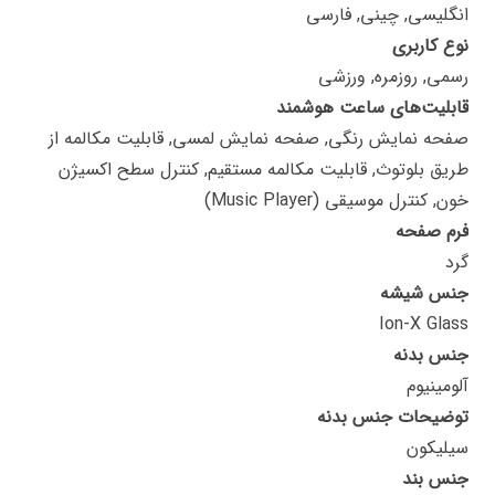
انگلیسی, چینی, فارسی
نوع کاربری
رسمی, روزمره, ورزشی
قابلیت‌های ساعت هوشمند
صفحه نمایش رنگی, صفحه نمایش لمسی, قابلیت مکالمه از
طریق بلوتوث, قابلیت مکالمه مستقیم, کنترل سطح اکسیژن
خون, کنترل موسیقی (Music Player)
فرم صفحه
گرد
جنس شیشه
Ion-X Glass
جنس بدنه
آلومینیوم
توضیحات جنس بدنه
سیلیکون
جنس بند