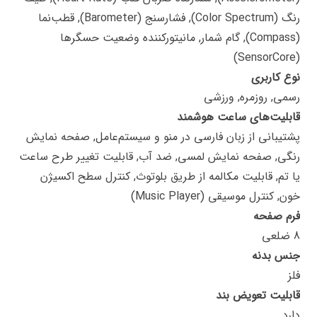
رنگ (Color Spectrum), فشارسنج (Barometer), قطب‌نما
(Compass), گام شمار, مانیتورکننده وضعیت حسگرها
(SensorCore)
نوع کاربری
رسمی, روزمره, ورزشی
قابلیت‌های ساعت هوشمند
پشتیبانی از زبان فارسی در منو و سیستم‌عامل, صفحه نمایش
رنگی, صفحه نمایش لمسی, ضد آب, قابلیت تغییر طرح ساعت
یا تم, قابلیت مکالمه از طریق بلوتوث, کنترل سطح اکسیژن
خون, کنترل موسیقی (Music Player)
فرم صفحه
8 ضلعی
جنس بدنه
فلز
قابلیت تعویض بند
دارد