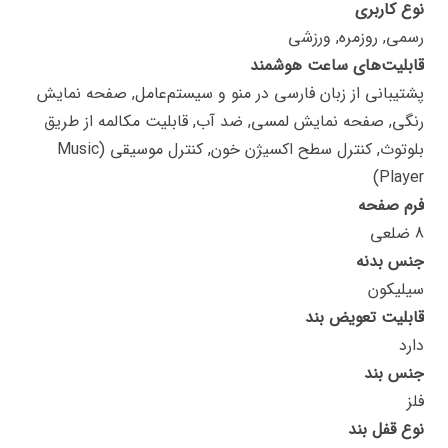
نوع کاربری
رسمی, روزمره, ورزشی
قابلیت‌های ساعت هوشمند
پشتیبانی از زبان فارسی در منو و سیستم‌عامل, صفحه نمایش
رنگی, صفحه نمایش لمسی, ضد آب, قابلیت مکالمه از طریق
بلوتوث, کنترل سطح اکسیژن خون, کنترل موسیقی (Music
Player)
فرم صفحه
8 ضلعی
جنس بدنه
سیلیکون
قابلیت تعویض بند
دارد
جنس بند
فلز
نوع قفل بند