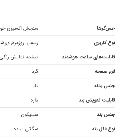
حس‌گرها
سنجش اکسیژن خون (SPO2), شمارنده ضربان قلب (ate
نوع کاربری
رسمی, روزمره, ورزش
قابلیت‌های ساعت هوشمند
صفحه نمایش رنگی, صفح
فرم صفحه
گرد
جنس بدنه
فلز
قابلیت تعویض بند
دارد
جنس بند
سیلیکون
نوع قفل بند
سگکی ساده