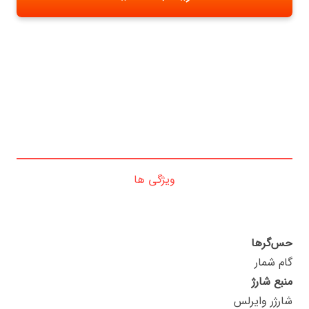
ویژگی ها
حس‌گرها
گام شمار
منبع شارژ
شارژر وایرلس