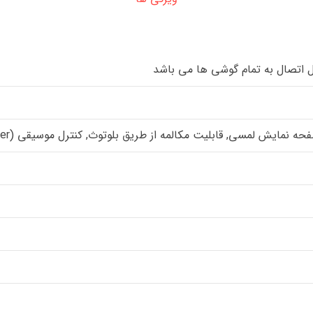
ایش لمسی, قابلیت مکالمه از طریق بلوتوث, کنترل موسیقی (Music Player)