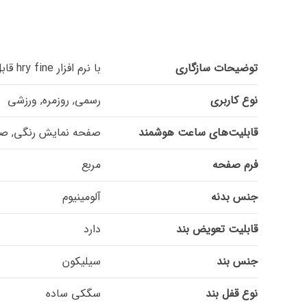
توضیحات سازگاری
با نرم افزار hry fine قابل اتصال به تمام گوشی ها می باشد
نوع کاربری
رسمی, روزمره, ورزشی
قابلیت‌های ساعت هوشمند
صفحه نمایش رنگی, صفحه نم
فرم صفحه
مربع
جنس بدنه
آلومینیوم
قابلیت تعویض بند
دارد
جنس بند
سیلیکون
نوع قفل بند
سگکی ساده