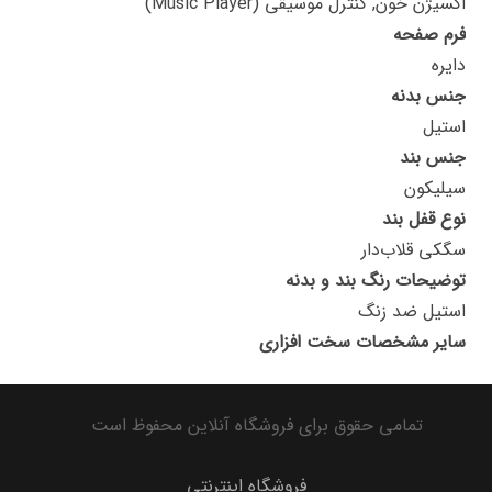
اکسیژن خون, کنترل موسیقی (Music Player)
فرم صفحه
دایره
جنس بدنه
استیل
جنس بند
سیلیکون
نوع قفل بند
سگکی قلاب‌دار
توضیحات رنگ بند و بدنه
استیل ضد زنگ
سایر مشخصات سخت افزاری
تمامی حقوق برای فروشگاه آنلاین محفوظ است
فروشگاه اینترنتی