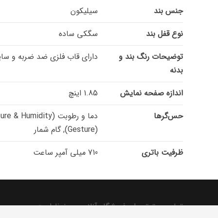
جنس بند
سیلیکون
نوع قفل بند
سگکی ساده
توضیحات رنگ بند و
دارای قاب فلزی ضد ضربه و سایش
بدنه
اندازه صفحه نمایش
1.85 اینچ
حس‌گرها
(Gesture), گام شمار
ظرفیت باتری
710 میلی آمپر ساعت
تمامی حقوق برای فروشگاه آنلاین محفوظ است