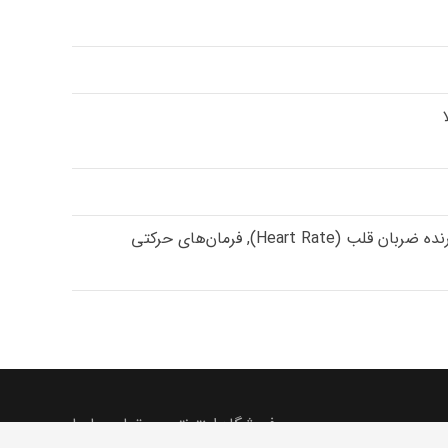
دما و رطوبت (Temperature & Humidity), روشنایی (Lighting), سنجش اکسیژن خون (SPO2), شمارنده ضربان قلب (Heart Rate), فرمان‌های حرکتی
فروشگاه اینترنتی
تماس با ما