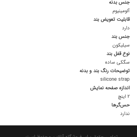
جنس بدنه
آلومینیوم
قابلیت تعویض بند
دارد
جنس بند
سیلیکون
نوع قفل بند
سگکی ساده
توضیحات رنگ بند و بدنه
silicone strap
اندازه صفحه نمایش
2 اینچ
حس‌گرها
ندارد
تمامی حقوق برای فروشگاه آنلاین محفوظ است