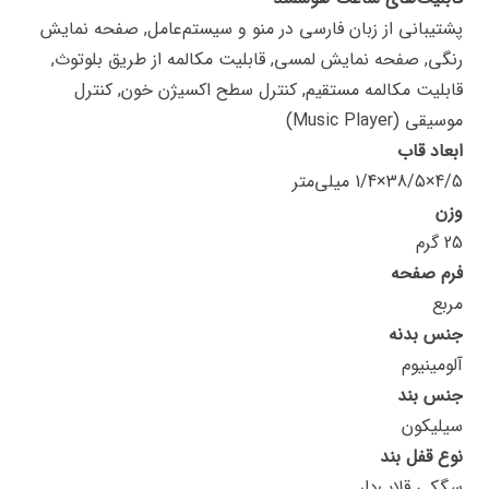
پشتیبانی از زبان فارسی در منو و سیستم‌عامل, صفحه نمایش
رنگی, صفحه نمایش لمسی, قابلیت مکالمه از طریق بلوتوث,
قابلیت مکالمه مستقیم, کنترل سطح اکسیژن خون, کنترل
موسیقی (Music Player)
ابعاد قاب
4/5×38/5×1/4 میلی‌متر
وزن
25 گرم
فرم صفحه
مربع
جنس بدنه
آلومینیوم
جنس بند
سیلیکون
نوع قفل بند
سگکی قلاب‌دار