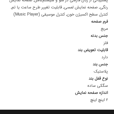
پشتیبانی از زبان فارسی در منو و سیستم‌عامل, صفحه نمایش
رنگی, صفحه نمایش لمسی, قابلیت تغییر طرح ساعت یا تم,
کنترل سطح اکسیژن خون, کنترل موسیقی (Music Player)
فرم صفحه
مربع
جنس بدنه
فلز
قابلیت تعویض بند
دارد
جنس بند
پلاستیک
نوع قفل بند
سگکی ساده
اندازه صفحه نمایش
2 اینچ اینچ