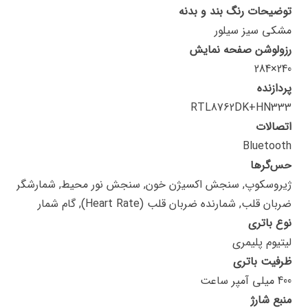
توضیحات رنگ بند و بدنه
مشکی سیز سیلور
رزولوشن صفحه نمایش
240×284
پردازنده
RTL8762DK+HN333
اتصالات
Bluetooth
حس‌گرها
ژیروسکوپ, سنجش اکسیژن خون, سنجش نور محیط, شمارشگر
ضربان قلب, شمارنده ضربان قلب (Heart Rate), گام شمار
نوع باتری
لیتیوم پلیمری
ظرفیت باتری
400 میلی آمپر ساعت
منبع شارژ