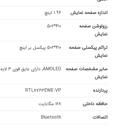
اندازه صفحه نمایش
1.96 اینچ
رزولوشن صفحه
410*502
نمایش
تراکم پیکسلی صفحه
410*502 پیکسل بر اینچ
نمایش
سایر مشخصات صفحه
AMOLED, دارای عایق قوی ۳ لایه, لمسی خازنی Hynitron ۸۱۶D
نمایش
پردازنده
RTL8763EWE-VP
حافظه داخلی
128 مگابایت
اتصالات
Bluetooth