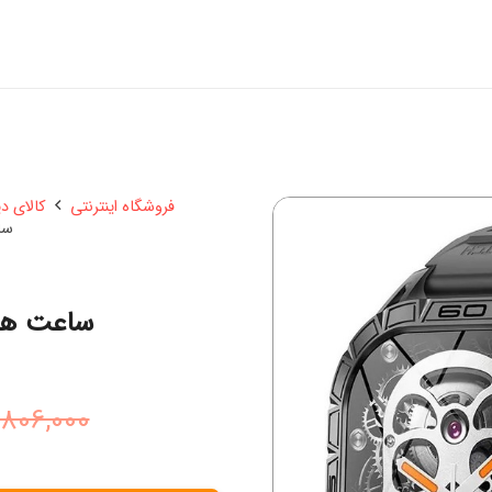
فروشگاه اینترنتی
کالای د
ساع
ساعت هوشمند
,806,000