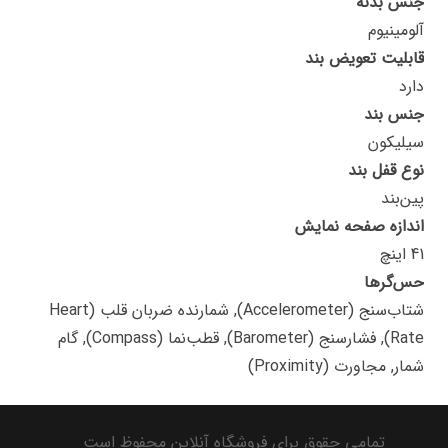
جنس بدنه
آلومینیوم
قابلیت تعویض بند
دارد
جنس بند
سیلیکون
نوع قفل بند
پین‌بند
اندازه صفحه نمایش
41 اینچ
حس‌گرها
شتاب‌سنج (Accelerometer), شمارنده ضربان قلب (Heart
Rate), فشارسنج (Barometer), قطب‌نما (Compass), گام
شمار, مجاورت (Proximity)
تمامی حقوق برای فروشگاه آنلاین محفوظ است