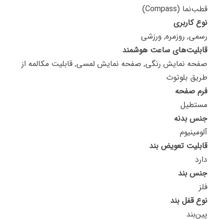
قطب‌نما (Compass)
نوع کاربری
رسمی, روزمره, ورزشی
قابلیت‌های ساعت هوشمند
صفحه نمایش رنگی, صفحه نمایش لمسی, قابلیت مکالمه از
طریق بلوتوث
فرم صفحه
مستطیل
جنس بدنه
آلومینیوم
قابلیت تعویض بند
دارد
جنس بند
فلز
نوع قفل بند
پین‌بند