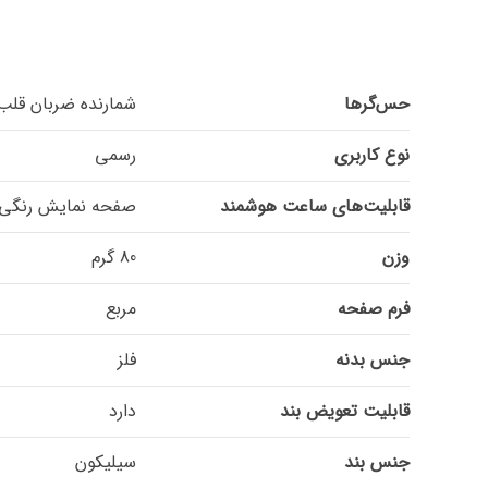
حس‌گرها
شمارنده ضربان قلب (Heart Rate), گام شمار, نوار قلب (ocardiogram
نوع کاربری
رسمی
قابلیت‌های ساعت هوشمند
صفحه نمایش رنگی, صفح
وزن
80 گرم
فرم صفحه
مربع
جنس بدنه
فلز
قابلیت تعویض بند
دارد
جنس بند
سیلیکون