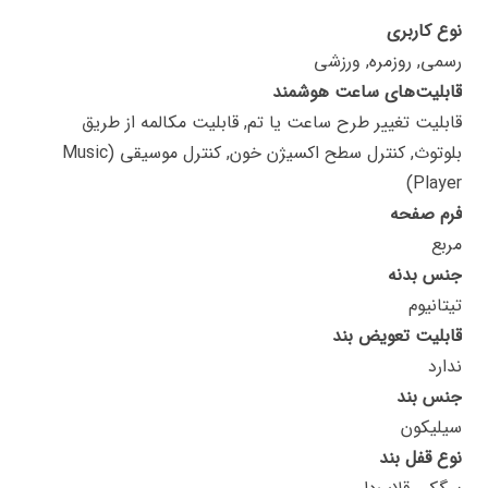
نوع کاربری
رسمی, روزمره, ورزشی
قابلیت‌های ساعت هوشمند
قابلیت تغییر طرح ساعت یا تم, قابلیت مکالمه از طریق
بلوتوث, کنترل سطح اکسیژن خون, کنترل موسیقی (Music
Player)
فرم صفحه
مربع
جنس بدنه
تیتانیوم
قابلیت تعویض بند
ندارد
جنس بند
سیلیکون
نوع قفل بند