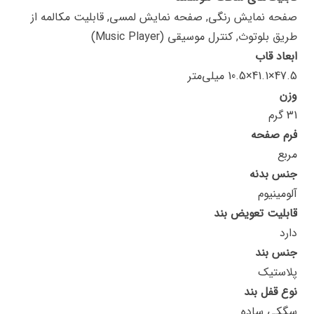
صفحه نمایش رنگی, صفحه نمایش لمسی, قابلیت مکالمه از
طریق بلوتوث, کنترل موسیقی (Music Player)
ابعاد قاب
47.5×41.1×10.5 میلی‌متر
وزن
31 گرم
فرم صفحه
مربع
جنس بدنه
آلومینیوم
قابلیت تعویض بند
دارد
جنس بند
پلاستیک
نوع قفل بند
سگکی ساده