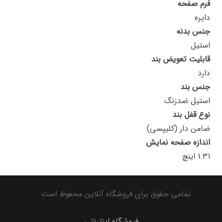
فرم صفحه
دایره
جنس بدنه
استیل
قابلیت تعویض بند
دارد
جنس بند
استیل ضدزنگ
نوع قفل بند
ضامن دار (کلیپسی)
اندازه صفحه نمایش
1.31 اینچ
تمامی حقوق برای فروشگاه آنلاین محفوظ است
فروشگاه اینترنتی