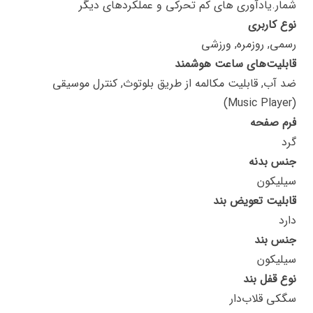
شمار.یادآوری های کم تحرکی و عملکردهای دیگر
نوع کاربری
رسمی, روزمره, ورزشی
قابلیت‌های ساعت هوشمند
ضد آب, قابلیت مکالمه از طریق بلوتوث, کنترل موسیقی
(Music Player)
فرم صفحه
گرد
جنس بدنه
سیلیکون
قابلیت تعویض بند
دارد
جنس بند
سیلیکون
نوع قفل بند
سگکی قلاب‌دار