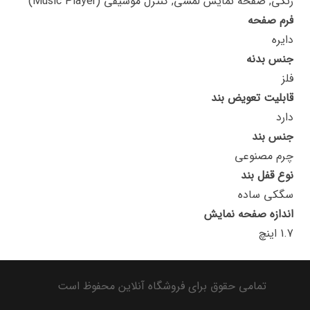
رنگی, صفحه نمایش لمسی, کنترل موسیقی (Music Player)
فرم صفحه
دایره
جنس بدنه
فلز
قابلیت تعویض بند
دارد
جنس بند
چرم مصنوعی
نوع قفل بند
سگکی ساده
اندازه صفحه نمایش
1.7 اینچ
تمامی حقوق برای فروشگاه آنلاین محفوظ است