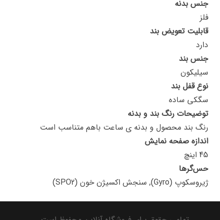
جنس بدنه
فلز
قابلیت تعویض بند
دارد
جنس بند
سیلیکون
نوع قفل بند
سگکی ساده
توضیحات رنگ بند و بدنه
رنگ بند محصول و بدنه ی ساعت باهم متناسب است
اندازه صفحه نمایش
45 اینچ
حس‌گرها
ژیروسکوپ (Gyro), سنجش اکسیژن خون (SPO2)
تمامی حقوق برای فروشگاه آنلاین محفوظ است