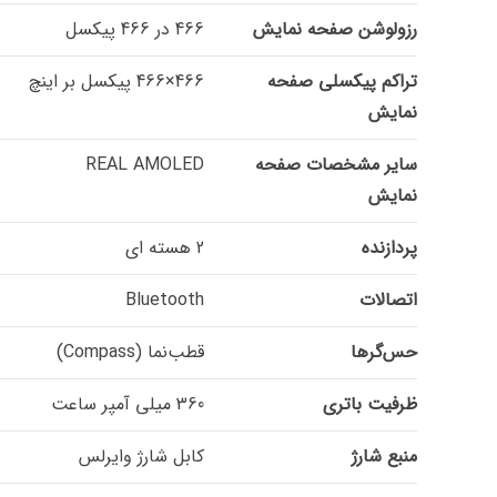
رزولوشن صفحه نمایش
466 در 466 پیکسل
تراکم پیکسلی صفحه
466×466 پیکسل بر اینچ
نمایش
سایر مشخصات صفحه
REAL AMOLED
نمایش
پردازنده
2 هسته ای
اتصالات
Bluetooth
حس‌گرها
قطب‌نما (Compass)
ظرفیت باتری
360 میلی آمپر ساعت
منبع شارژ
کابل شارژ وایرلس