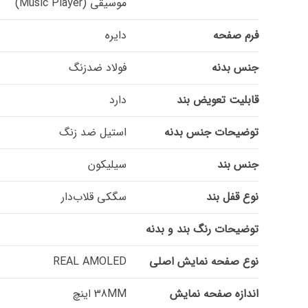
موسیقی (Music Player)
فرم صفحه
دایره
جنس بدنه
فولاد ضدزنگ
قابلیت تعویض بند
دارد
توضیحات جنس بدنه
استیل ضد زنگ
جنس بند
سیلیکون
نوع قفل بند
سگکی قلاب‌دار
توضیحات رنگ بند و بدنه
نوع صفحه نمایش اصلی
REAL AMOLED
اندازه صفحه نمایش
38MM اینچ