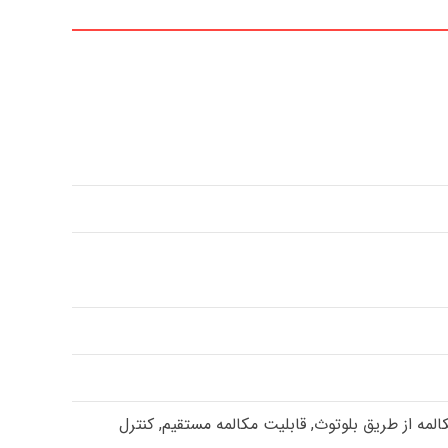
مه از طریق بلوتوث, قابلیت مکالمه مستقیم, کنترل