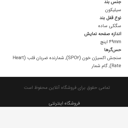
جنس بند
سیلیکون
نوع قفل بند
سگکی ساده
اندازه صفحه نمایش
49mm اینچ
حس‌گرها
سنجش اکسیژن خون (SPO2), شمارنده ضربان قلب (Heart
Rate), گام شمار
تمامی حقوق برای فروشگاه آنلاین محفوظ است
فروشگاه اینترنتی
تماس با ما